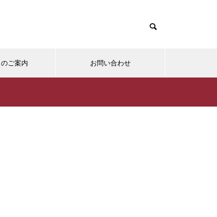
スのご案内
お問い合わせ
仕事・職場
モテな
）と同棲
他人の文句ばかり言ってる人への
女性か
選。
オススメの対処法。
好きに