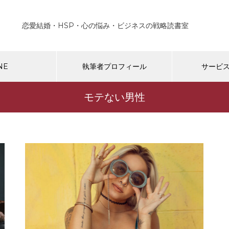
恋愛結婚・HSP・心の悩み・ビジネスの戦略読書室
NE
執筆者プロフィール
サービ
モテない男性
新着コンテンツ
SP・エンパス
HSP・エンパス
SPやエンパス気質の人、スピ系
HSPが非HSPの彼（彼女
人がよく言う「嘘がわかる」は
する前に心得ておくこと５
いたい嘘（詐欺）。
ご提供中のサービス