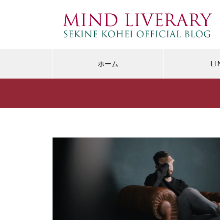
ホーム
LI
生きづらさ・不満
H
味を明確に
「自分の人生なんだから好きなこ
H
減る
としなさい」に洗脳されてはいけ
の
ない。
だ