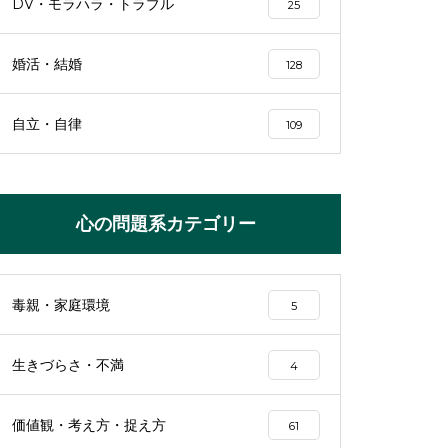
DV・モラハラ・トラブル
25
婚活・結婚
128
自立・自律
109
心の問題系カテゴリー
毒親・家庭環境
5
生きづらさ・不満
4
価値観・考え方・捉え方
61