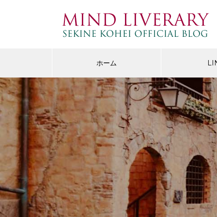
ホーム
LI
生きづらさ・不満
HS
を明確に
「自分の人生なんだから好きなこ
HS
る
としなさい」に洗脳されてはいけ
の人
ない。
だい