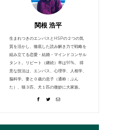
関根 浩平
生まれつきのエンパスとHSPの２つの気
質を活かし、徹底した読み解き力で戦略を
組み立てる恋愛・結婚・マインドコンサル
タント。リピート（継続）率は91%。 得
意な技法は、エンパス、心理学、人相学、
脳科学。妻と０歳の息子（通称：ぷん
た）、猫３匹、犬１匹の微妙に大家族。