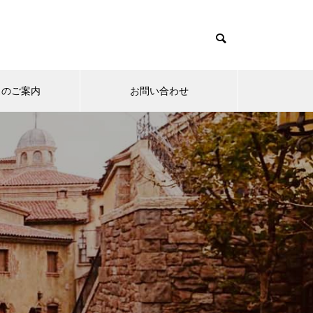
スのご案内
お問い合わせ
仕事・職場
モテない
と同棲
他人の文句ばかり言ってる人への
女性から
。
オススメの対処法。
好きにな