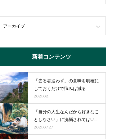
アーカイブ
新着コンテンツ
「去る者追わず」の意味を明確に
しておくだけで悩みは減る
2021.08.1
「自分の人生なんだから好きなこ
としなさい」に洗脳されてはいけ
ない。
2021.07.27