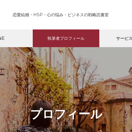
恋愛結婚・HSP・心の悩み・ビジネスの戦略読書室
NE
執筆者プロフィール
サービ
新着コンテンツ
P・エンパス
HSP・エンパス
Pやエンパス気質の人、スピ系
HSPが非HSPの彼（彼女）
がよく言う「嘘がわかる」は
する前に心得ておくこと５選
プロフィール
たい嘘（詐欺）。
ご提供中のサービス