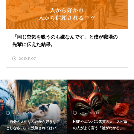
「同じ空気を吸うのも嫌なんです」と僕が職場の
先輩に伝えた結果。
2019.11.07
2021.07.27
2021.06.09
「自分の人生なんだから好きなこ
HSPやエンパス気質の人、スピ系
としなさい」に洗脳されてはいけ
の人がよく言う「嘘がわかる」は