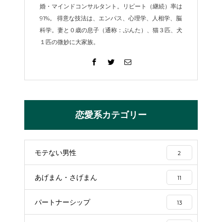
婚・マインドコンサルタント。リピート（継続）率は
91%。 得意な技法は、エンパス、心理学、人相学、脳
科学。妻と０歳の息子（通称：ぷんた）、猫３匹、犬
１匹の微妙に大家族。
恋愛系カテゴリー
モテない男性
2
あげまん・さげまん
11
パートナーシップ
13