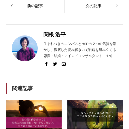
前の記事
次の記事
関根 浩平
生まれつきのエンパスとHSPの２つの気質を活
かし、徹底した読み解き力で戦略を組み立てる
恋愛・結婚・マインドコンサルタント。１対１
でガッツリ語り合うセッションとコンテンツ発
信に力を入れ、2014年から総勢1021人以上の
方々を問題解決へと導く。リピート（継続）率
は91%。 得意な技法は、エンパス、心理学、人
相学、脳科学。妻と０歳の息子（通称：ぷん
関連記事
た）、猫３匹、犬１匹の微妙に大家族。強みを
活かして企業やフリーランスの方々のホームペ
ージ制作もしてますが、WEBデザイナーでは
ないのです。