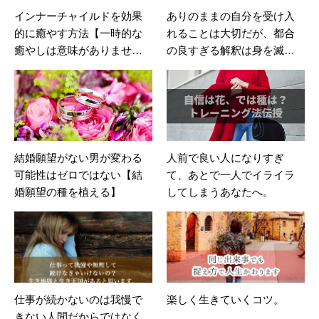
インナーチャイルドを効果
ありのままの自分を受け入
的に癒やす方法【一時的な
れることは大切だが、都合
癒やしは意味がありませ
の良すぎる解釈は身を滅ぼ
ん】
す。
結婚願望がない男が変わる
人前で良い人になりすぎ
可能性はゼロではない【結
て、あとで一人でイライラ
婚願望の種を植える】
してしまうあなたへ。
仕事が続かないのは我慢で
楽しく生きていくコツ。
きない人間だからではなく