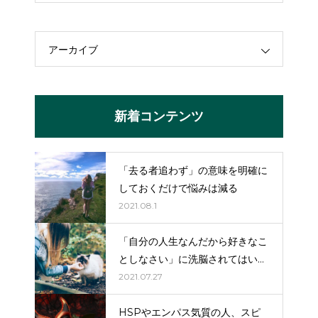
アーカイブ
新着コンテンツ
「去る者追わず」の意味を明確に
しておくだけで悩みは減る
2021.08.1
「自分の人生なんだから好きなこ
としなさい」に洗脳されてはいけ
ない。
2021.07.27
HSPやエンパス気質の人、スピ