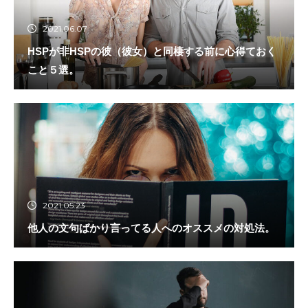
2021.06.07
HSPが非HSPの彼（彼女）と同棲する前に心得ておく
こと５選。
2021.05.23
他人の文句ばかり言ってる人へのオススメの対処法。