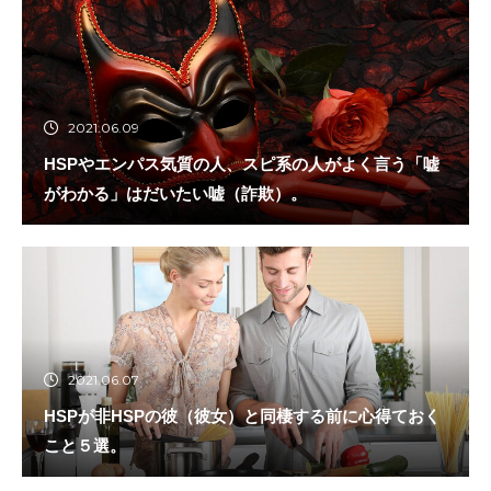
2021.06.09
HSPやエンパス気質の人、スピ系の人がよく言う「嘘
がわかる」はだいたい嘘（詐欺）。
2021.06.07
HSPが非HSPの彼（彼女）と同棲する前に心得ておく
こと５選。