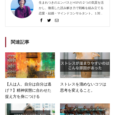
生まれつきのエンパスとHSPの２つの気質を活
かし、徹底した読み解き力で戦略を組み立てる
恋愛・結婚・マインドコンサルタント。１対１
でガッツリ語り合うセッションとコンテンツ発
信に力を入れ、2014年から総勢1021人以上の
方々を問題解決へと導く。リピート（継続）率
は91%。 得意な技法は、エンパス、心理学、人
相学、脳科学。妻と０歳の息子（通称：ぷん
関連記事
た）、猫３匹、犬１匹の微妙に大家族。強みを
活かして企業やフリーランスの方々のホームペ
ージ制作もしてますが、WEBデザイナーでは
ないのです。
【人は人、自分は自分は逃
ストレスを溜めないコツは
げ？】精神状態に合わせた
思考を変えること。
捉え方を身につける