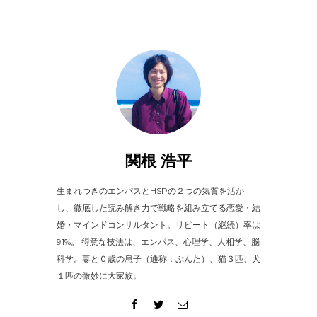
関根 浩平
生まれつきのエンパスとHSPの２つの気質を活か
し、徹底した読み解き力で戦略を組み立てる恋愛・結
婚・マインドコンサルタント。リピート（継続）率は
91%。 得意な技法は、エンパス、心理学、人相学、脳
科学。妻と０歳の息子（通称：ぷんた）、猫３匹、犬
１匹の微妙に大家族。