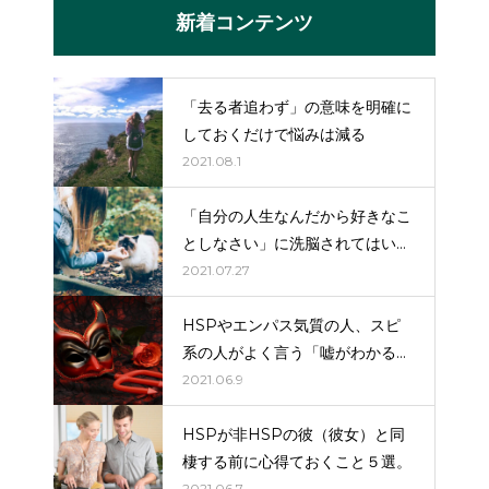
新着コンテンツ
「去る者追わず」の意味を明確に
しておくだけで悩みは減る
2021.08.1
「自分の人生なんだから好きなこ
としなさい」に洗脳されてはいけ
ない。
2021.07.27
HSPやエンパス気質の人、スピ
系の人がよく言う「嘘がわかる」
はだいたい嘘（詐欺）。
2021.06.9
HSPが非HSPの彼（彼女）と同
棲する前に心得ておくこと５選。
2021.06.7