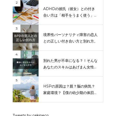
2
ADHDの彼氏（彼女）との付き
合い方は「相手をうまく使う」で
す。
3
境界性パーソナリティ障害の恋人
との正しい付き合い方と別れ方。
4
別れた男が不幸になる？！そんな
あなたのスキルはあげまん女性な
のです。
5
HSPの原因は？親？脳の病気？
家庭環境？【僕の幼少期の体罰問
題も話します】
Tweets by cekineco