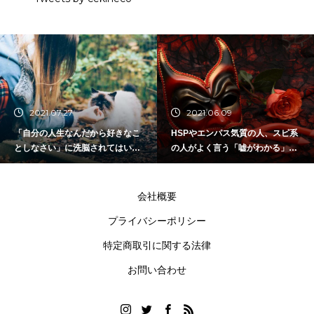
2021.07.27
2021.06.09
「自分の人生なんだから好きなこ
HSPやエンパス気質の人、スピ系
としなさい」に洗脳されてはいけ
の人がよく言う「嘘がわかる」は
ない。
だいたい嘘（詐欺）。
会社概要
プライバシーポリシー
特定商取引に関する法律
お問い合わせ