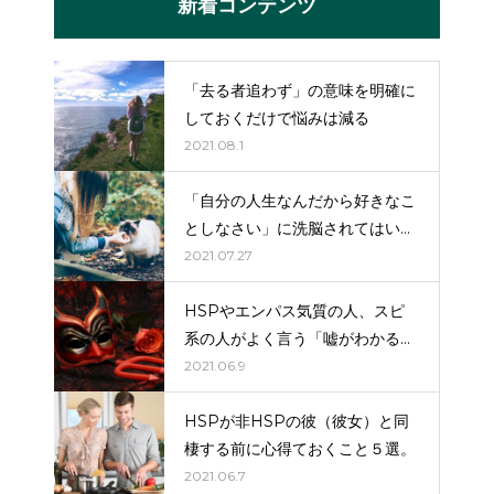
新着コンテンツ
「去る者追わず」の意味を明確に
しておくだけで悩みは減る
2021.08.1
「自分の人生なんだから好きなこ
としなさい」に洗脳されてはいけ
ない。
2021.07.27
HSPやエンパス気質の人、スピ
系の人がよく言う「嘘がわかる」
はだいたい嘘（詐欺）。
2021.06.9
HSPが非HSPの彼（彼女）と同
棲する前に心得ておくこと５選。
2021.06.7