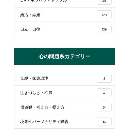
DV・モラハラ・トラブル
25
婚活・結婚
128
自立・自律
109
心の問題系カテゴリー
毒親・家庭環境
5
生きづらさ・不満
4
価値観・考え方・捉え方
61
境界性パーソナリティ障害
16