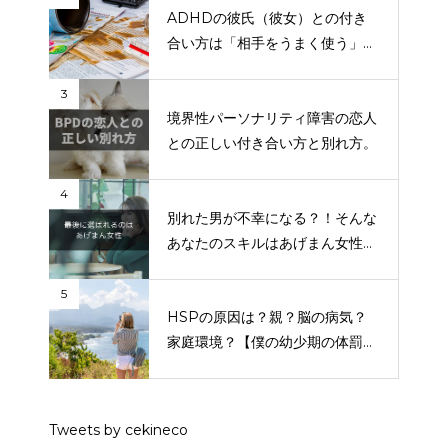
ADHDの彼氏（彼女）との付き
合い方は「相手をうまく使う」で
す。
3
境界性パーソナリティ障害の恋人
との正しい付き合い方と別れ方。
4
別れた男が不幸になる？！そんな
あなたのスキルはあげまん女性な
のです。
5
HSPの原因は？親？脳の病気？
家庭環境？【僕の幼少期の体罰問
題も話します】
Tweets by cekineco