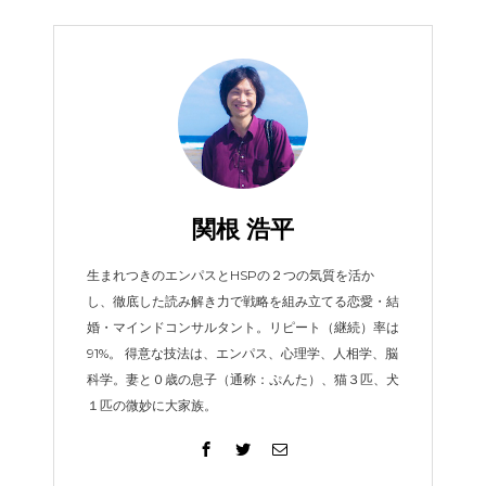
関根 浩平
生まれつきのエンパスとHSPの２つの気質を活か
し、徹底した読み解き力で戦略を組み立てる恋愛・結
婚・マインドコンサルタント。リピート（継続）率は
91%。 得意な技法は、エンパス、心理学、人相学、脳
科学。妻と０歳の息子（通称：ぷんた）、猫３匹、犬
１匹の微妙に大家族。