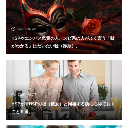
2021.06.09
HSPやエンパス気質の人、スピ系の人がよく言う「嘘
がわかる」はだいたい嘘（詐欺）。
2021.06.07
HSPが非HSPの彼（彼女）と同棲する前に心得ておく
こと５選。