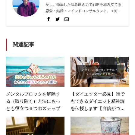
かし、徹底した読み解き力で戦略を組み立てる
恋愛・結婚・マインドコンサルタント。１対１
でガッツリ語り合うセッションとコンテンツ発
信に力を入れ、2014年から総勢1021人以上の
方々を問題解決へと導く。リピート（継続）率
は91%。 得意な技法は、エンパス、心理学、人
相学、脳科学。妻と０歳の息子（通称：ぷん
関連記事
た）、猫３匹、犬１匹の微妙に大家族。強みを
活かして企業やフリーランスの方々のホームペ
ージ制作もしてますが、WEBデザイナーでは
ないのです。
メンタルブロックを解除す
【ダイエッター必見】誰で
る（取り除く）方法にもっ
もできるダイエット精神論
とも役立つ６つのステップ
を伝授します【自信がつき
ます】