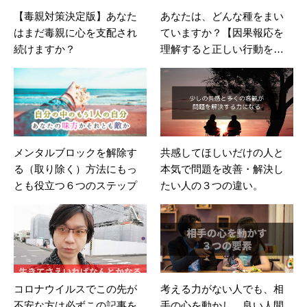
【毒親対策決定版】あなた
あなたは、どんな種をまい
はまだ毒親に心を支配され
ていますか？【因果報応を
続けますか？
理解すると正しい行動をし
たくなる】
メンタルブロックを解除す
共感してほしいだけの人と
る（取り除く）方法にもっ
本気で問題を改善・解決し
とも役立つ６つのステップ
たい人の３つの違い。
コロナウイルスでこの先が
考える力がない人でも、相
不安な方は必ずこの記事を
手の心を動かし、良い人間