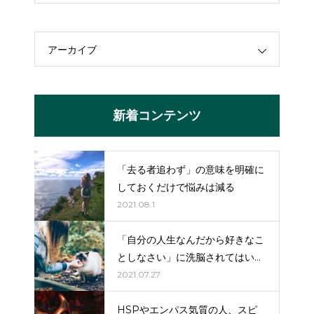
アーカイブ
新着コンテンツ
「去る者追わず」の意味を明確に
しておくだけで悩みは減る
2021.08.1
「自分の人生なんだから好きなこ
としなさい」に洗脳されてはいけ
ない。
2021.07.27
HSPやエンパス気質の人、スピ