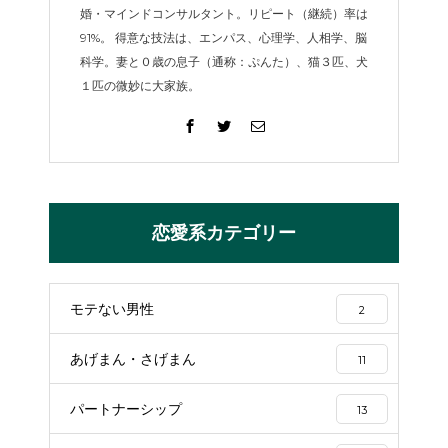
婚・マインドコンサルタント。リピート（継続）率は
91%。 得意な技法は、エンパス、心理学、人相学、脳
科学。妻と０歳の息子（通称：ぷんた）、猫３匹、犬
１匹の微妙に大家族。
恋愛系カテゴリー
モテない男性
2
あげまん・さげまん
11
パートナーシップ
13