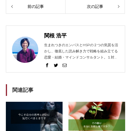
前の記事
次の記事
関根 浩平
生まれつきのエンパスとHSPの２つの気質を活
かし、徹底した読み解き力で戦略を組み立てる
恋愛・結婚・マインドコンサルタント。１対１
でガッツリ語り合うセッションとコンテンツ発
信に力を入れ、2014年から総勢1021人以上の
方々を問題解決へと導く。リピート（継続）率
は91%。 得意な技法は、エンパス、心理学、人
相学、脳科学。妻と０歳の息子（通称：ぷん
関連記事
た）、猫３匹、犬１匹の微妙に大家族。強みを
活かして企業やフリーランスの方々のホームペ
ージ制作もしてますが、WEBデザイナーでは
ないのです。