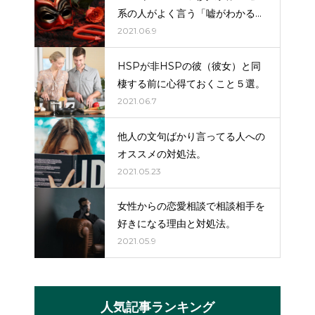
系の人がよく言う「嘘がわかる」
はだいたい嘘（詐欺）。
2021.06.9
HSPが非HSPの彼（彼女）と同
棲する前に心得ておくこと５選。
2021.06.7
他人の文句ばかり言ってる人への
オススメの対処法。
2021.05.23
女性からの恋愛相談で相談相手を
好きになる理由と対処法。
2021.05.9
人気記事ランキング