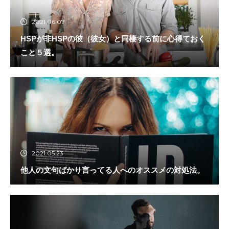
2021.06.07
HSPが非HSPの彼（彼女）と同棲する前に心得ておく
こと５選。
2021.05.23
他人の文句ばかり言ってる人へのオススメの対処法。