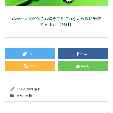
恋愛や人間関係の戦略を悪用されない程度に発信
するLINE【無料】
Tweet
Share
RSS
feedly
投稿者:
関根 浩平
自立・自律