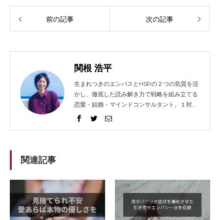
前の記事
次の記事
関根 浩平
生まれつきのエンパスとHSPの２つの気質を活
かし、徹底した読み解き力で戦略を組み立てる
恋愛・結婚・マインドコンサルタント。１対１
でガッツリ語り合うセッションとコンテンツ発
信に力を入れ、2014年から総勢1021人以上の
方々を問題解決へと導く。リピート（継続）率
は91%。 得意な技法は、エンパス、心理学、人
相学、脳科学。妻と０歳の息子（通称：ぷん
関連記事
た）、猫３匹、犬１匹の微妙に大家族。強みを
活かして企業やフリーランスの方々のホームペ
ージ制作もしてますが、WEBデザイナーでは
ないのです。