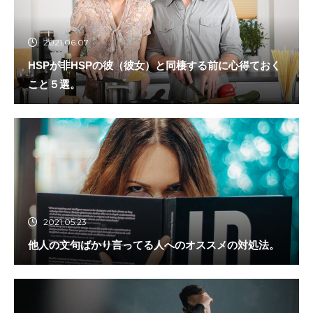
2021.06.07
HSPが非HSPの彼（彼女）と同棲する前に心得ておく
こと５選。
2021.05.23
他人の文句ばかり言ってる人へのオススメの対処法。