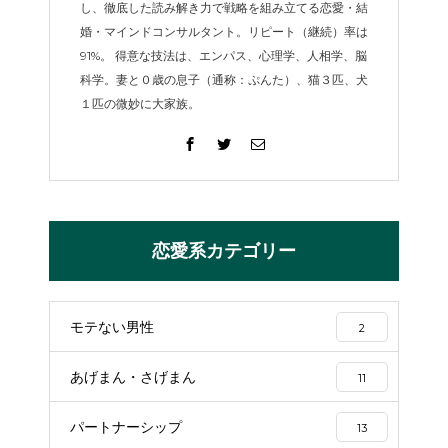
し、徹底した読み解き力で戦略を組み立てる恋愛・結
婚・マインドコンサルタント。リピート（継続）率は
91%。 得意な技法は、エンパス、心理学、人相学、脳
科学。妻と０歳の息子（通称：ぷんた）、猫３匹、犬
１匹の微妙に大家族。
恋愛系カテゴリー
モテない男性
2
あげまん・さげまん
11
パートナーシップ
13