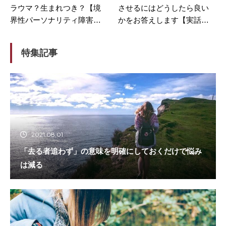
ラウマ？生まれつき？【境
させるにはどうしたら良い
界性パーソナリティ障害の
かをお答えします【実話を
特徴】
話します】
特集記事
2021.08.01
「去る者追わず」の意味を明確にしておくだけで悩み
は減る