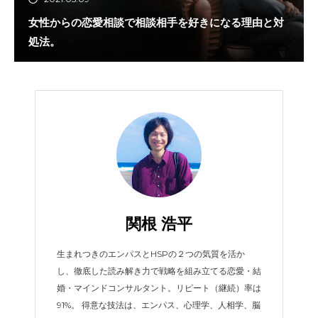
女性からの恋愛相談で相談相手を好きになる理由と対
処法。
関根 浩平
生まれつきのエンパスとHSPの２つの気質を活か
し、徹底した読み解き力で戦略を組み立てる恋愛・結
婚・マインドコンサルタント。リピート（継続）率は
91%。 得意な技法は、エンパス、心理学、人相学、脳