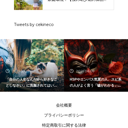
題も話します】
Tweets by cekineco
2021.06.09
2021.06.07
から好きなこ
HSPやエンパス気質の人、スピ系
HSPが非HSPの彼
されてはいけ
の人がよく言う「嘘がわかる」は
する前に心得ておく
だいたい嘘（詐欺）。
会社概要
プライバシーポリシー
特定商取引に関する法律