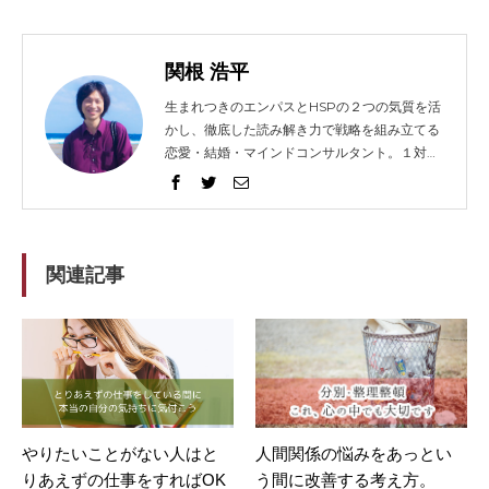
関根 浩平
生まれつきのエンパスとHSPの２つの気質を活
かし、徹底した読み解き力で戦略を組み立てる
恋愛・結婚・マインドコンサルタント。１対１
でガッツリ語り合うセッションとコンテンツ発
信に力を入れ、2014年から総勢1021人以上の
方々を問題解決へと導く。リピート（継続）率
は91%。 得意な技法は、エンパス、心理学、人
相学、脳科学。妻と０歳の息子（通称：ぷん
関連記事
た）、猫３匹、犬１匹の微妙に大家族。強みを
活かして企業やフリーランスの方々のホームペ
ージ制作もしてますが、WEBデザイナーでは
ないのです。
やりたいことがない人はと
人間関係の悩みをあっとい
りあえずの仕事をすればOK
う間に改善する考え方。