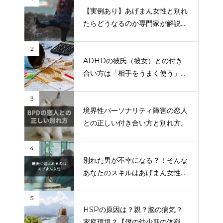
【実例あり】あげまん女性と別れ
たらどうなるのか専門家が解説
【復縁の方法も】
2
ADHDの彼氏（彼女）との付き
合い方は「相手をうまく使う」で
す。
3
境界性パーソナリティ障害の恋人
との正しい付き合い方と別れ方。
4
別れた男が不幸になる？！そんな
あなたのスキルはあげまん女性な
のです。
5
HSPの原因は？親？脳の病気？
家庭環境？【僕の幼少期の体罰問