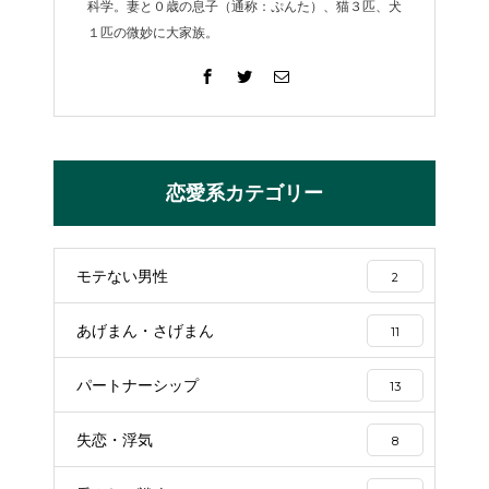
科学。妻と０歳の息子（通称：ぷんた）、猫３匹、犬
１匹の微妙に大家族。
恋愛系カテゴリー
モテない男性
2
あげまん・さげまん
11
パートナーシップ
13
失恋・浮気
8