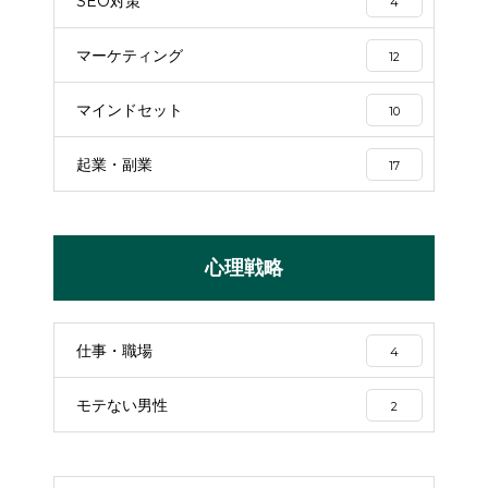
SEO対策
4
マーケティング
12
マインドセット
10
起業・副業
17
心理戦略
仕事・職場
4
モテない男性
2