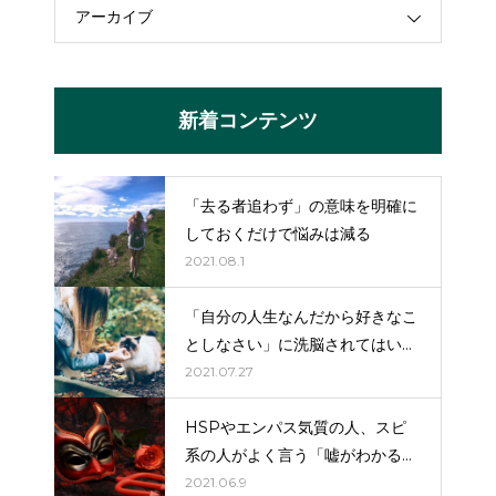
アーカイブ
新着コンテンツ
「去る者追わず」の意味を明確に
しておくだけで悩みは減る
2021.08.1
「自分の人生なんだから好きなこ
としなさい」に洗脳されてはいけ
ない。
2021.07.27
HSPやエンパス気質の人、スピ
系の人がよく言う「嘘がわかる」
はだいたい嘘（詐欺）。
2021.06.9