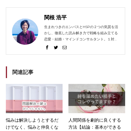
関根 浩平
生まれつきのエンパスとHSPの２つの気質を活
かし、徹底した読み解き力で戦略を組み立てる
恋愛・結婚・マインドコンサルタント。１対１
でガッツリ語り合うセッションとコンテンツ発
信に力を入れ、2014年から総勢1021人以上の
方々を問題解決へと導く。リピート（継続）率
は91%。 得意な技法は、エンパス、心理学、人
相学、脳科学。妻と０歳の息子（通称：ぷん
関連記事
た）、猫３匹、犬１匹の微妙に大家族。強みを
活かして企業やフリーランスの方々のホームペ
ージ制作もしてますが、WEBデザイナーでは
ないのです。
悩みは解決しようとするだ
人間関係を劇的に良くする
けでなく、悩みと仲良くな
方法【結論：基本ができる