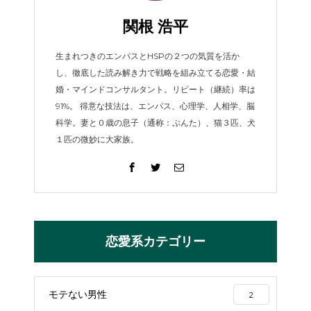
関根 浩平
生まれつきのエンパスとHSPの２つの気質を活か
し、徹底した読み解き力で戦略を組み立てる恋愛・結
婚・マインドコンサルタント。リピート（継続）率は
91%。 得意な技法は、エンパス、心理学、人相学、脳
科学。妻と０歳の息子（通称：ぷんた）、猫３匹、犬
１匹の微妙に大家族。
恋愛系カテゴリー
モテない男性
2