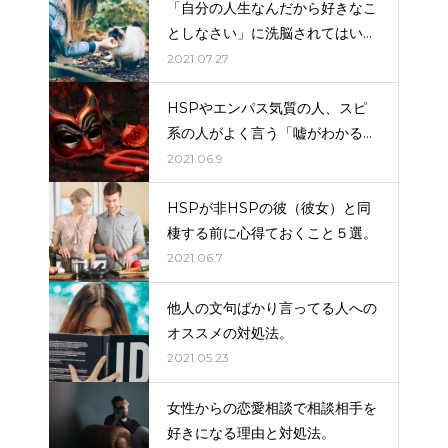
「自分の人生なんだから好きなこ
としなさい」に洗脳されてはいけ
ない。
2021.07.27
HSPやエンパス気質の人、スピ
系の人がよく言う「嘘がわかる」
はだいたい嘘（詐欺）。
2021.06.9
HSPが非HSPの彼（彼女）と同
棲する前に心得ておくこと５選。
2021.06.7
他人の文句ばかり言ってる人への
オススメの対処法。
2021.05.23
女性からの恋愛相談で相談相手を
好きになる理由と対処法。