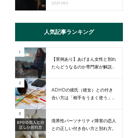
2021.05.9
人気記事ランキング
1
【実例あり】あげまん女性と別れ
たらどうなるのか専門家が解説
【復縁の方法も】
2
ADHDの彼氏（彼女）との付き
合い方は「相手をうまく使う」で
す。
3
境界性パーソナリティ障害の恋人
との正しい付き合い方と別れ方。