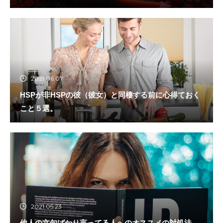
2021.06.07
HSPが非HSPの彼（彼女）と同棲する前に心得ておく
こと５選。
2021.05.23
他人の文句ばかり言ってる人へのオススメの対処法。