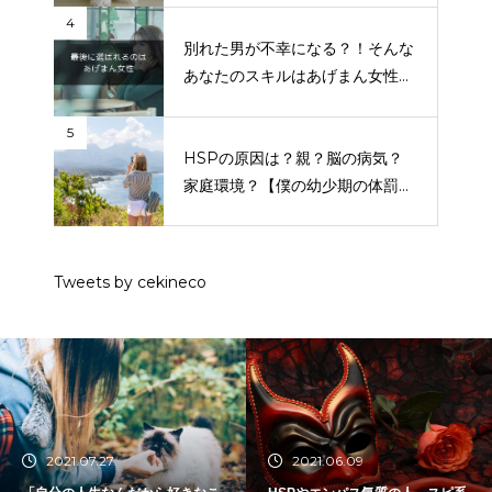
4
別れた男が不幸になる？！そんな
あなたのスキルはあげまん女性な
のです。
5
HSPの原因は？親？脳の病気？
家庭環境？【僕の幼少期の体罰問
題も話します】
Tweets by cekineco
2021.07.27
2021.06.09