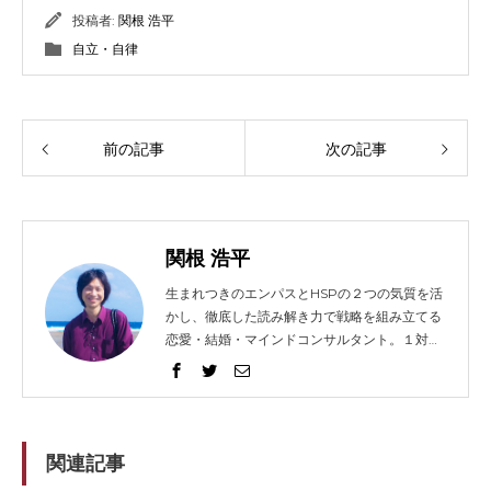
投稿者:
関根 浩平
自立・自律
前の記事
次の記事
関根 浩平
生まれつきのエンパスとHSPの２つの気質を活
かし、徹底した読み解き力で戦略を組み立てる
恋愛・結婚・マインドコンサルタント。１対１
でガッツリ語り合うセッションとコンテンツ発
信に力を入れ、2014年から総勢1021人以上の
方々を問題解決へと導く。リピート（継続）率
は91%。 得意な技法は、エンパス、心理学、人
相学、脳科学。妻と０歳の息子（通称：ぷん
関連記事
た）、猫３匹、犬１匹の微妙に大家族。強みを