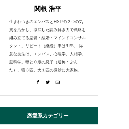
関根 浩平
生まれつきのエンパスとHSPの２つの気
結婚パーソナルプロデュース
質を活かし、徹底した読み解き力で戦略を
組み立てる恋愛・結婚・マインドコンサル
タント。リピート（継続）率は91%。 得
意な技法は、エンパス、心理学、人相学、
脳科学。妻と０歳の息子（通称：ぷん
た）、猫３匹、犬１匹の微妙に大家族。
恋愛系カテゴリー