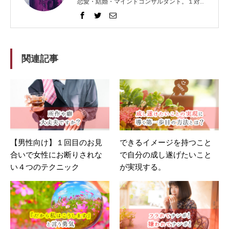
恋愛・結婚・マインドコンサルタント。１対１
でガッツリ語り合うセッションとコンテンツ発
信に力を入れ、2014年から総勢1021人以上の
方々を問題解決へと導く。リピート（継続）率
は91%。 得意な技法は、エンパス、心理学、人
相学、脳科学。妻と０歳の息子（通称：ぷん
関連記事
た）、猫３匹、犬１匹の微妙に大家族。強みを
活かして企業やフリーランスの方々のホームペ
ージ制作もしてますが、WEBデザイナーでは
ないのです。
【男性向け】１回目のお見
できるイメージを持つこと
合いで女性にお断りされな
で自分の成し遂げたいこと
い４つのテクニック
が実現する。