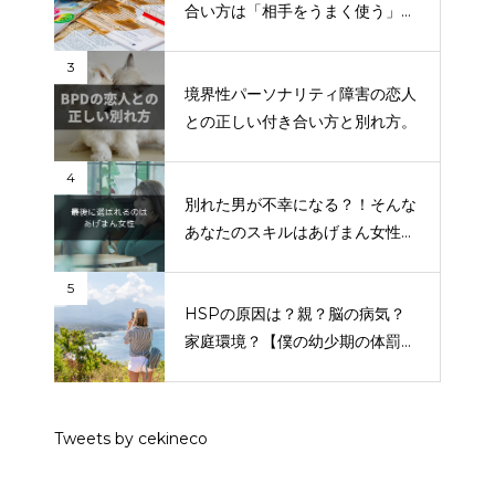
合い方は「相手をうまく使う」で
す。
3
境界性パーソナリティ障害の恋人
との正しい付き合い方と別れ方。
4
別れた男が不幸になる？！そんな
あなたのスキルはあげまん女性な
のです。
5
HSPの原因は？親？脳の病気？
家庭環境？【僕の幼少期の体罰問
題も話します】
Tweets by cekineco