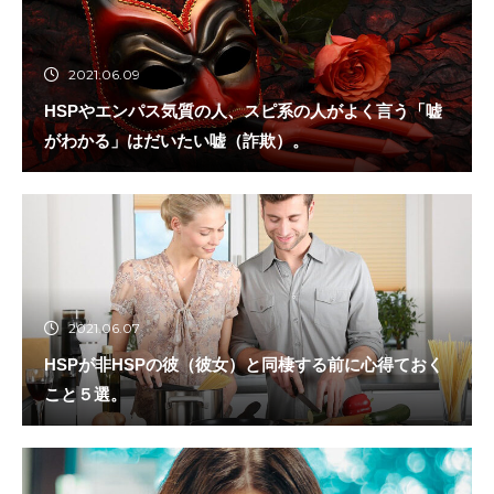
2021.06.09
HSPやエンパス気質の人、スピ系の人がよく言う「嘘
がわかる」はだいたい嘘（詐欺）。
2021.06.07
HSPが非HSPの彼（彼女）と同棲する前に心得ておく
こと５選。