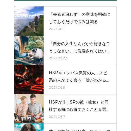
「去る者追わず」の意味を明確に
しておくだけで悩みは減る
2021.08.1
「自分の人生なんだから好きなこ
としなさい」に洗脳されてはいけ
ない。
2021.07.27
HSPやエンパス気質の人、スピ
系の人がよく言う「嘘がわかる」
はだいたい嘘（詐欺）。
2021.06.9
HSPが非HSPの彼（彼女）と同
棲する前に心得ておくこと５選。
2021.06.7