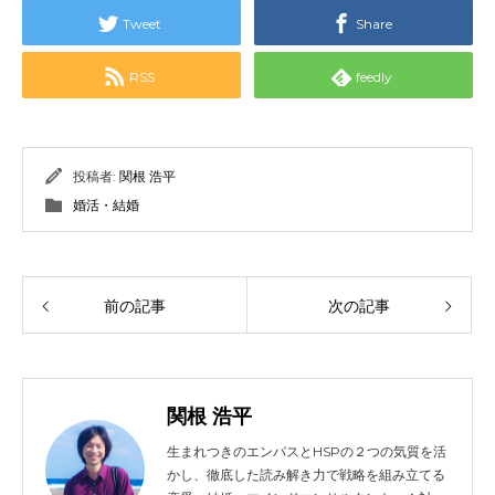
Tweet
Share
RSS
feedly
投稿者:
関根 浩平
婚活・結婚
前の記事
次の記事
関根 浩平
生まれつきのエンパスとHSPの２つの気質を活
かし、徹底した読み解き力で戦略を組み立てる